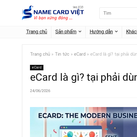
Trang chủ
Sản phẩm
Hướng dẫn
Khác
Trang chủ
»
Tin tức
»
eCard
»
eCard là gì? tại phải dù
eCard
eCard là gì? tại phải dù
24/06/2026