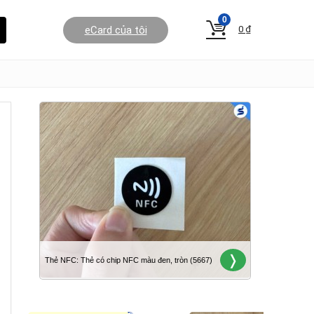
0
eCard của tôi
0
₫