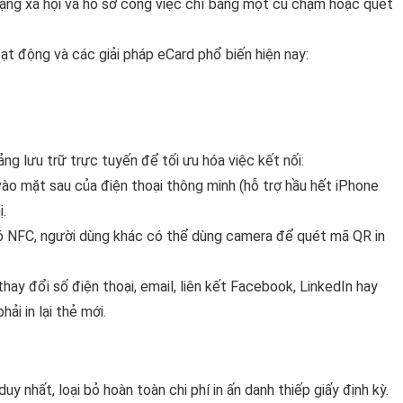
mạng xã hội và hồ sơ công việc chỉ bằng một cú chạm hoặc quét
oạt động và các giải pháp eCard phổ biến hiện nay:
ng lưu trữ trực tuyến để tối ưu hóa việc kết nối:
o mặt sau của điện thoại thông minh (hỗ trợ hầu hết iPhone
.
ó NFC, người dùng khác có thể dùng camera để quét mã QR in
ay đổi số điện thoại, email, liên kết Facebook, LinkedIn hay
ải in lại thẻ mới.
uy nhất, loại bỏ hoàn toàn chi phí in ấn danh thiếp giấy định kỳ.