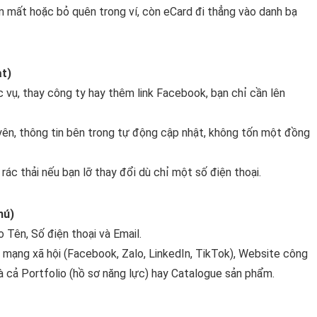
làm mất hoặc bỏ quên trong ví, còn eCard đi thẳng vào danh bạ
ạt)
ức vụ, thay công ty hay thêm link Facebook, bạn chỉ cần lên
uyên, thông tin bên trong tự động cập nhật, không tốn một đồng
 rác thải nếu bạn lỡ thay đổi dù chỉ một số điện thoại.
hú)
 Tên, Số điện thoại và Email.
 mạng xã hội (Facebook, Zalo, LinkedIn, TikTok), Website công
à cả Portfolio (hồ sơ năng lực) hay Catalogue sản phẩm.