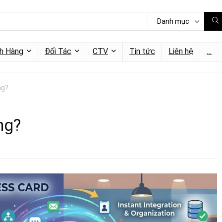
Danh mục
h Hàng
Đối Tác
CTV
Tin tức
Liên hệ
…
ng?
ng?