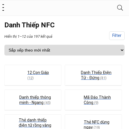
Danh Thiếp NFC
Filter
Hiển thị 1–12 của 197 kết quả
12 Con Giáp
Danh Thiếp Điện
Tử - Đứng
(12)
(81)
Danh thiếp thông
Mã Đáo Thành
minh - Ngang
Công
(45)
(9)
Thẻ danh thiếp
Thẻ NFC dùng
điện tử rồng vàng
ngay
(19)