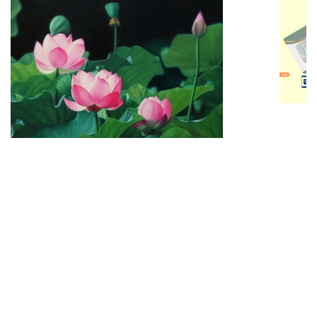
NAME CARD VIỆT
Giới thiệu
|
Logo
|
Youtube
|
Facebook
——-
CÔNG TY TNHH THƯƠNG MẠI NHƠN MỸ
MST: 0305684347- Cấp ngày 25/04/2008 Tại SKHĐT TP.HCM