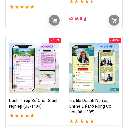
★
★
★
★
★
★
★
★
★
★
52.500
₫
- 40%
- 40%
Danh Thiếp Số Cho Doanh
Profile Doanh Nghiệp
Nghiệp (03-1404)
Online Để Mở Rộng Cơ
Hội (08-1395)
★
★
★
★
★
★
★
★
★
★