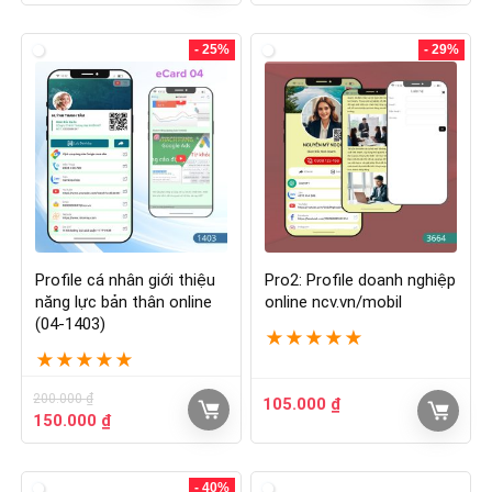
- 25%
- 29%
Profile cá nhân giới thiệu
Pro2: Profile doanh nghiệp
năng lực bản thân online
online ncv.vn/mobil
(04-1403)
★
★
★
★
★
★
★
★
★
★
200.000
₫
105.000
₫
150.000
₫
- 40%