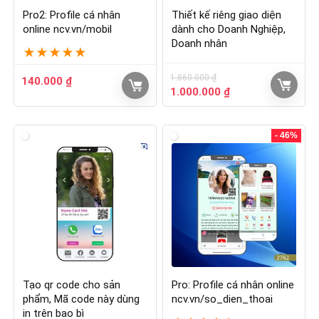
Pro2: Profile cá nhân
Thiết kế riêng giao diện
online ncv.vn/mobil
dành cho Doanh Nghiệp,
Doanh nhân
★
★
★
★
★
1.860.000
₫
140.000
₫
1.000.000
₫
- 46%
Tạo qr code cho sản
Pro: Profile cá nhân online
phẩm, Mã code này dùng
ncv.vn/so_dien_thoai
in trên bao bì