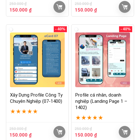
250.000
₫
250.000
₫
150.000
₫
150.000
₫
- 40%
- 40%
Xây Dựng Profile Công Ty
Profile cá nhân, doanh
Chuyên Nghiệp (07-1400)
nghiệp (Landing Page 1 –
1402)
★
★
★
★
★
★
★
★
★
★
250.000
₫
250.000
₫
150.000
₫
150.000
₫