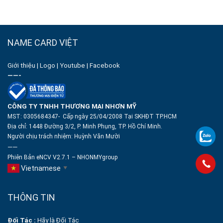
NAME CARD VIỆT
Giới thiệu
|
Logo
|
Youtube
|
Facebook
——-
CÔNG TY TNHH THƯƠNG MẠI NHƠN MỸ
MST: 0305684347- Cấp ngày 25/04/2008 Tại SKHĐT TP.HCM
Địa chỉ: 1448 Đường 3/2, P. Minh Phụng, TP. Hồ Chí Minh.
Người chịu trách nhiệm:
Huỳnh Văn Mười
——
Phiên Bản eNCV V2.7.1 – NHONMYgroup
Vietnamese
▼
THÔNG TIN
Đối Tác :
Hãy là Đối Tác