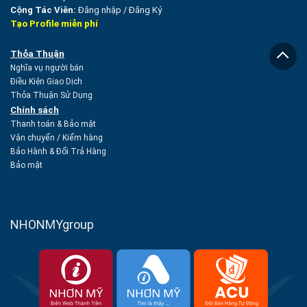
Cộng Tác Viên:
Đăng nhập
/
Đăng Ký
Tạo Profile miễn phí
Thỏa Thuận
Nghĩa vụ người bán
Điều Kiện Giao Dịch
Thỏa Thuận Sử Dụng
Chính sách
Thanh toán & Bảo mật
Vận chuyển
/
Kiểm hàng
Bảo Hành & Đổi Trả Hàng
Bảo mật
NHONMYgroup