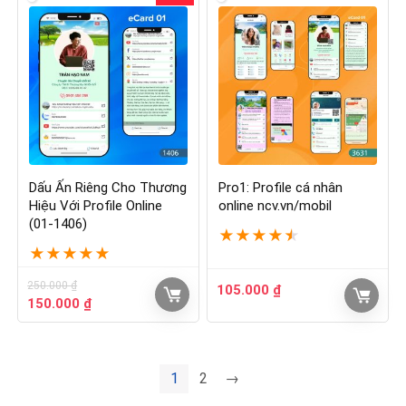
Dấu Ấn Riêng Cho Thương
Pro1: Profile cá nhân
Hiệu Với Profile Online
online ncv.vn/mobil
(01-1406)
★
★
★
★
★
★
★
★
★
★
250.000
₫
105.000
₫
150.000
₫
1
2
→