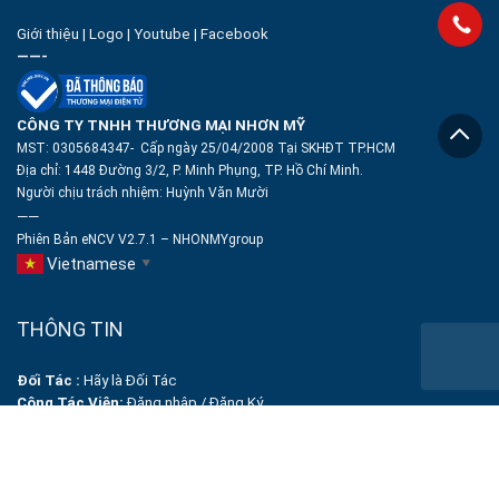
Giới thiệu
|
Logo
|
Youtube
|
Facebook
——-
CÔNG TY TNHH THƯƠNG MẠI NHƠN MỸ
MST: 0305684347- Cấp ngày 25/04/2008 Tại SKHĐT TP.HCM
Địa chỉ: 1448 Đường 3/2, P. Minh Phụng, TP. Hồ Chí Minh.
Người chịu trách nhiệm:
Huỳnh Văn Mười
——
Phiên Bản eNCV V2.7.1 – NHONMYgroup
Vietnamese
▼
THÔNG TIN
Đối Tác :
Hãy là Đối Tác
Cộng Tác Viên:
Đăng nhập
/
Đăng Ký
Tạo Profile miễn phí
Thỏa Thuận
Nghĩa vụ người bán