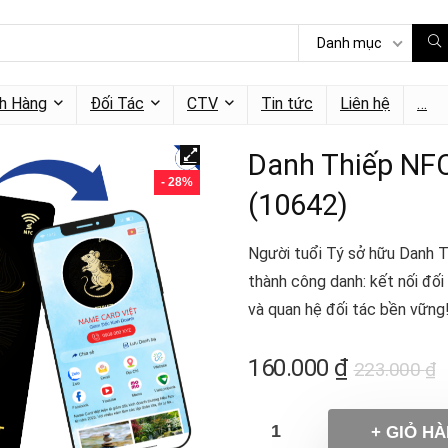
Danh mục
h Hàng
Đối Tác
CTV
Tin tức
Liên hệ
…
Danh Thiếp NFC
- 28%
(10642)
Người tuổi Tý sở hữu Danh T
thành công danh: kết nối đối
và quan hệ đối tác bền vững
160.000
₫
223.000
₫
+ GIỎ H