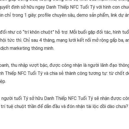
uyết định sở hữu ngay Danh Thiếp NFC Tuổi Tý với hình con chuột 
n chỉ trong 1 giây: profile chuyên sâu, demo sản phẩm, link dự á
i như có “trí khôn chuột” hỗ trợ. Mỗi buổi gặp đối tác, hình tuổ
ội tức thì. Chỉ sau 4 tháng, mạng lưới kết nối mở rộng gấp ba, 
dịch marketing thông minh.
 doanh, thu nhập vượt bậc, được công nhận là người lãnh đạo thôn
h Thiếp NFC Tuổi Tý và chia sẻ thành công tương tự: từ chốt de
iệp.
người tuổi Tý sở hữu Danh Thiếp NFC Tuổi Tý sẽ nhận được công 
 trí tuệ chuột thần để dẫn đầu và đón nhận tài lộc dồi dào chưa?