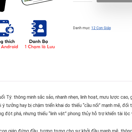
Danh mục:
12 Con Giáp
i Tý: thông minh sắc sảo, nhanh nhẹn, linh hoạt, mưu lược cao, giỏ
ý tưởng hay bị chậm triển khai do thiếu “cầu nối” mạnh mẽ, đối t
g đột phá, nhưng thiếu “linh vật” phong thủy hỗ trợ khiến tài l
 con giáp đứng đầu, tượng trưng cho sự khởi đầu mạnh mẽ, thông 