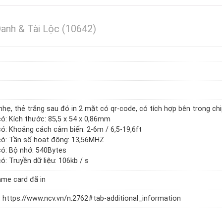
Danh & Tài Lộc (10642)
hẹ, thẻ trắng sau đó in 2 mặt có qr-code, có tích hợp bên trong ch
có: Kích thước: 85,5 x 54 x 0,86mm
có: Khoảng cách cảm biến: 2-6m / 6,5-19,6ft
 có: Tần số hoạt động: 13,56MHZ
có: Bộ nhớ: 540Bytes
ó: Truyền dữ liệu: 106kb / s
ame card đã in
https://www.ncv.vn/n.2762#tab-additional_information