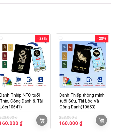
- 28%
- 28%
Danh Thiếp NFC tuổi
Danh Thiếp thông minh
Thìn, Công Danh & Tài
tuổi Sửu, Tài Lộc Và
Lộc(10641)
Công Danh(10653)
223.000
₫
223.000
₫
160.000
₫
160.000
₫