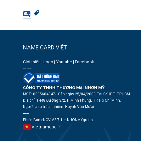
NAME CARD VIỆT
Giới thiệu
|
Logo
|
Youtube
|
Facebook
——-
CÔNG TY TNHH THƯƠNG MẠI NHƠN MỸ
MST: 0305684347- Cấp ngày 25/04/2008 Tại SKHĐT TP.HCM
Địa chỉ: 1448 Đường 3/2, P. Minh Phụng, TP. Hồ Chí Minh.
Người chịu trách nhiệm:
Huỳnh Văn Mười
——
Phiên Bản eNCV V2.7.1 – NHONMYgroup
Vietnamese
▼