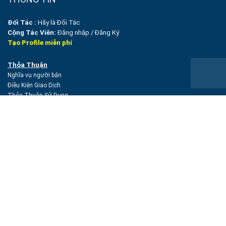
Đối Tác :
Hãy là Đối Tác
Cộng Tác Viên:
Đăng nhập
/
Đăng Ký
Tạo Profile miễn phí
Thỏa Thuận
Nghĩa vụ người bán
Điều Kiện Giao Dịch
Thỏa Thuận Sử Dụng
Chính sách
Thanh toán & Bảo mật
Vận chuyển
/
Kiểm hàng
Bảo Hành & Đổi Trả Hàng
Bảo mật
NHONMYgroup