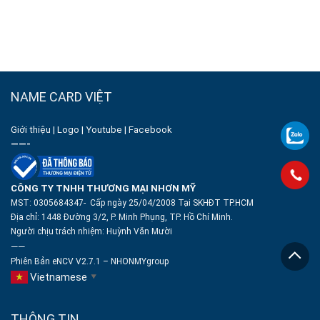
NAME CARD VIỆT
Giới thiệu
|
Logo
|
Youtube
|
Facebook
——-
CÔNG TY TNHH THƯƠNG MẠI NHƠN MỸ
MST: 0305684347- Cấp ngày 25/04/2008 Tại SKHĐT TP.HCM
Địa chỉ: 1448 Đường 3/2, P. Minh Phụng, TP. Hồ Chí Minh.
Người chịu trách nhiệm:
Huỳnh Văn Mười
——
Phiên Bản eNCV V2.7.1 – NHONMYgroup
Vietnamese
▼
THÔNG TIN