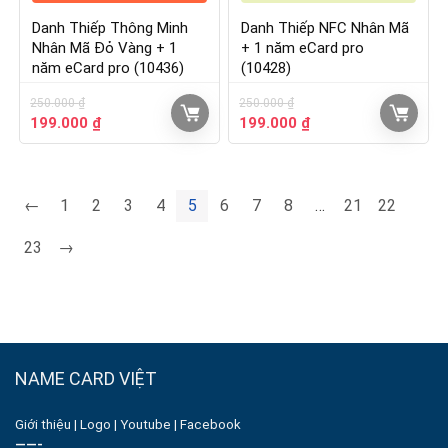
Danh Thiếp Thông Minh
Danh Thiếp NFC Nhân Mã
Nhân Mã Đỏ Vàng + 1
+ 1 năm eCard pro
năm eCard pro (10436)
(10428)
250.000
₫
250.000
₫
199.000
₫
199.000
₫
←
1
2
3
4
5
6
7
8
…
21
22
23
→
NAME CARD VIỆT
Giới thiệu
|
Logo
|
Youtube
|
Facebook
——-