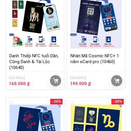
Danh Thiếp NFC tuổi Dần,
Nhân Mã Cosmic NFC+ 1
Công Danh & Tài Lộc
năm eCard pro (10460)
(10640)
223.000
₫
250.000
₫
160.000
₫
199.000
₫
- 20%
- 20%