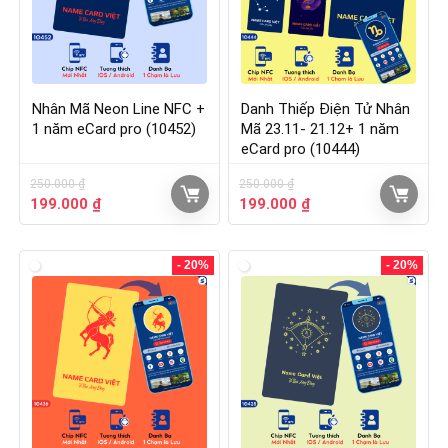
Nhân Mã Neon Line NFC +
Danh Thiếp Điện Tử Nhân
1 năm eCard pro (10452)
Mã 23.11- 21.12+ 1 năm
eCard pro (10444)
250.000
₫
250.000
₫
199.000
₫
199.000
₫
- 20%
- 20%