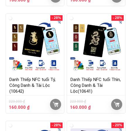
160.000
₫
160.000
₫
- 28%
- 28%
Danh Thiếp NFC tuổi Tý,
Danh Thiếp NFC tuổi Thìn,
Công Danh & Tài Lộc
Công Danh & Tài
(10642)
Lộc(10641)
223.000
₫
223.000
₫
160.000
₫
160.000
₫
- 28%
- 20%