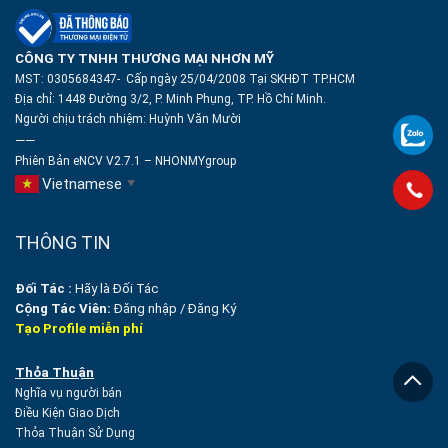
CÔNG TY TNHH THƯƠNG MẠI NHƠN MỸ
MST: 0305684347- Cấp ngày 25/04/2008 Tại SKHĐT TP.HCM
Địa chỉ: 1448 Đường 3/2, P. Minh Phụng, TP. Hồ Chí Minh.
Người chịu trách nhiệm:
Huỳnh Văn Mười
——
Phiên Bản eNCV V2.7.1 – NHONMYgroup
Vietnamese
▼
THÔNG TIN
Đối Tác :
Hãy là Đối Tác
Cộng Tác Viên:
Đăng nhập
/
Đăng Ký
Tạo Profile miễn phí
Thỏa Thuận
Nghĩa vụ người bán
Điều Kiện Giao Dịch
Thỏa Thuận Sử Dụng