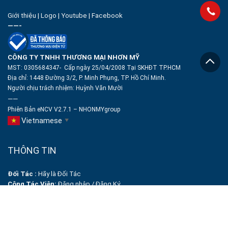
Giới thiệu
|
Logo
|
Youtube
|
Facebook
——-
CÔNG TY TNHH THƯƠNG MẠI NHƠN MỸ
MST: 0305684347- Cấp ngày 25/04/2008 Tại SKHĐT TP.HCM
Địa chỉ: 1448 Đường 3/2, P. Minh Phụng, TP. Hồ Chí Minh.
Người chịu trách nhiệm:
Huỳnh Văn Mười
——
Phiên Bản eNCV V2.7.1 – NHONMYgroup
Vietnamese
▼
THÔNG TIN
Đối Tác :
Hãy là Đối Tác
Cộng Tác Viên:
Đăng nhập
/
Đăng Ký
Tạo Profile miễn phí
Thỏa Thuận
Nghĩa vụ người bán