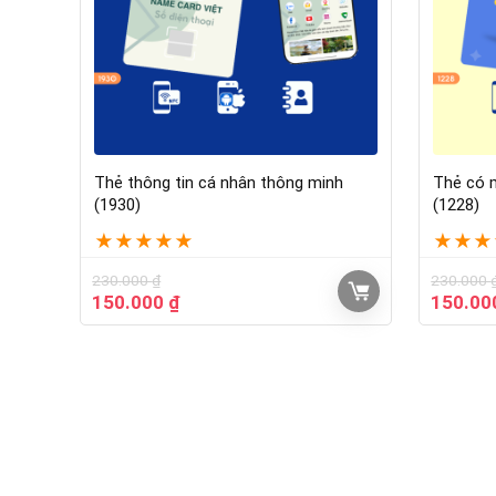
Thẻ thông tin cá nhân thông minh
Thẻ có m
(1930)
(1228)
★
★
★
★
★
★
★
★
230.000
₫
230.000
150.000
₫
150.0