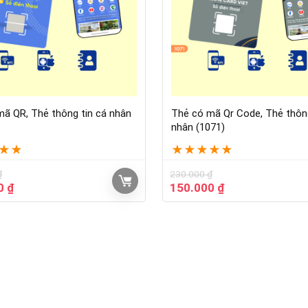
ã QR, Thẻ thông tin cá nhân
Thẻ có mã Qr Code, Thẻ thông
nhân (1071)
★
★
★
★
★
★
★
₫
230.000
₫
00
₫
150.000
₫