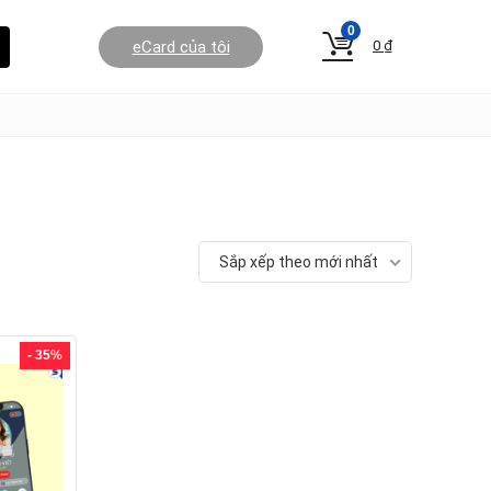
0
eCard của tôi
0
₫
Sắp xếp theo mới nhất
- 35%