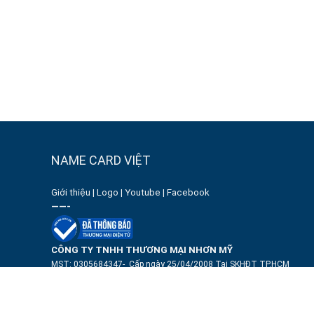
NAME CARD VIỆT
Giới thiệu
|
Logo
|
Youtube
|
Facebook
——-
CÔNG TY TNHH THƯƠNG MẠI NHƠN MỸ
MST: 0305684347- Cấp ngày 25/04/2008 Tại SKHĐT TP.HCM
Địa chỉ: 1448 Đường 3/2, P. Minh Phụng, TP. Hồ Chí Minh.
Người chịu trách nhiệm:
Huỳnh Văn Mười
——