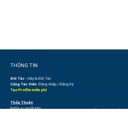
THÔNG TIN
Đối Tác :
Hãy là Đối Tác
Cộng Tác Viên:
Đăng nhập
/
Đăng Ký
Tạo Profile miễn phí
Thỏa Thuận
Nghĩa vụ người bán
Điều Kiện Giao Dịch
Thỏa Thuận Sử Dụng
Chính sách