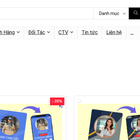
Danh mục
h Hàng
Đối Tác
CTV
Tin tức
Liên hệ
…
- 35%