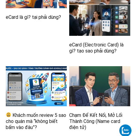
eCard là gì? tại phải dùng?
eCard (Electronic Card) là
gì? tạo sao phải dùng?
Khách muốn review 5 sao
Chạm Để Kết Nối, Mở Lối
cho quán mà “không biết
Thành Công (Name card
bấm vào đâu”?
điện tử)