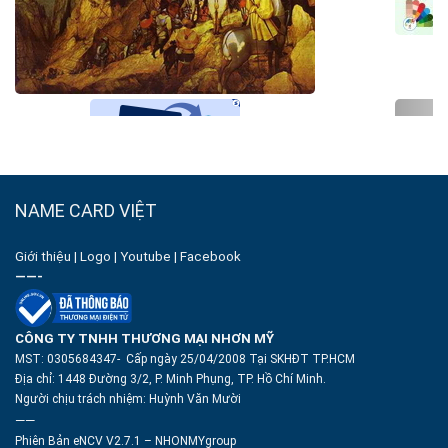
NAME CARD VIỆT
Giới thiệu
|
Logo
|
Youtube
|
Facebook
——-
CÔNG TY TNHH THƯƠNG MẠI NHƠN MỸ
MST: 0305684347- Cấp ngày 25/04/2008 Tại SKHĐT TP.HCM
Địa chỉ: 1448 Đường 3/2, P. Minh Phụng, TP. Hồ Chí Minh.
Người chịu trách nhiệm:
Huỳnh Văn Mười
——
Phiên Bản eNCV V2.7.1 – NHONMYgroup