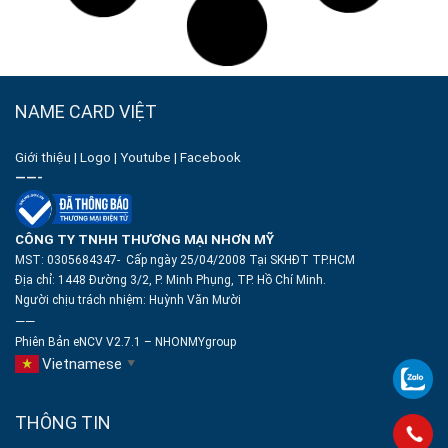
NAME CARD VIỆT
Giới thiệu
|
Logo
|
Youtube
|
Facebook
——-
CÔNG TY TNHH THƯƠNG MẠI NHƠN MỸ
MST: 0305684347- Cấp ngày 25/04/2008 Tại SKHĐT TP.HCM
Địa chỉ: 1448 Đường 3/2, P. Minh Phụng, TP. Hồ Chí Minh.
Người chịu trách nhiệm:
Huỳnh Văn Mười
——
Phiên Bản eNCV V2.7.1 – NHONMYgroup
Vietnamese
▼
THÔNG TIN