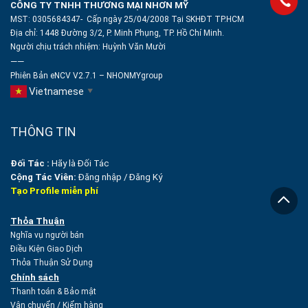
CÔNG TY TNHH THƯƠNG MẠI NHƠN MỸ
MST: 0305684347- Cấp ngày 25/04/2008 Tại SKHĐT TP.HCM
Địa chỉ: 1448 Đường 3/2, P. Minh Phụng, TP. Hồ Chí Minh.
Người chịu trách nhiệm:
Huỳnh Văn Mười
——
Phiên Bản eNCV V2.7.1 – NHONMYgroup
Vietnamese
▼
THÔNG TIN
Đối Tác :
Hãy là Đối Tác
Cộng Tác Viên:
Đăng nhập
/
Đăng Ký
Tạo Profile miễn phí
Thỏa Thuận
Nghĩa vụ người bán
Điều Kiện Giao Dịch
Thỏa Thuận Sử Dụng
Chính sách
Thanh toán & Bảo mật
Vận chuyển
/
Kiểm hàng