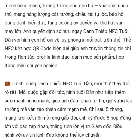
mệnh hùng mạnh, tượng trưng cho con hổ – vua của muôn
thú, mang năng lượng cát tường, chiêu tài tụ lộc, bảo hộ
công danh hiển đạt, tăng cường uy quyền và thu hút vận
may lớn. Anh quyết định sở hữu ngay Danh Thiếp NFC Tuổi
Dần với hình con hổ oai vệ, uy phong in nổi bật trên thẻ. Thẻ
NFC kết hợp QR Code hiện đại giúp anh truyền thông tin chỉ
trong tích tắc: profile lãnh đạo, danh mục sản phẩm, hợp
đồng mẫu chuyên nghiệp.
Từ khi dùng Danh Thiếp NFC Tuổi Dần, mọi thứ thay đổi
rõ rệt. Mỗi cuộc gặp đối tác, hình tuổi Dần như tiếp thêm
sức mạnh hùng mãnh, giúp anh đàm phán tự tin, giữ vững lập
trường mà vẫn tạo thiện cảm mạnh mẽ. Chỉ sau 5 tháng,
mạng lưới kết nối mở rộng gấp đôi, anh ký được 8 hợp đồng
lớn với các tập đoàn, thăng tiến lên vị trí Giám đốc Điều
hành với uy tín lãnh đạo không thể lay chuyển.