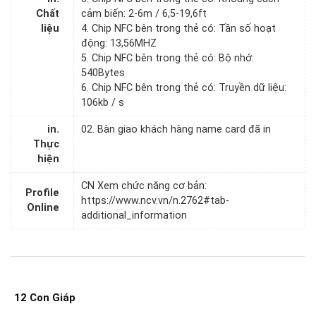
Chất
cảm biến: 2-6m / 6,5-19,6ft
liệu
4. Chip NFC bên trong thẻ có: Tần số hoạt
động: 13,56MHZ
5. Chip NFC bên trong thẻ có: Bộ nhớ:
540Bytes
6. Chip NFC bên trong thẻ có: Truyền dữ liệu:
106kb / s
in.
02. Bàn giao khách hàng name card đã in
Thực
hiện
CN Xem chức năng cơ bản:
Profile
https://www.ncv.vn/n.2762#tab-
Online
additional_information
12 Con Giáp