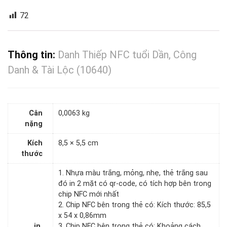
72
Thông tin:
Danh Thiếp NFC tuổi Dần, Công
Danh & Tài Lộc (10640)
Cân
0,0063 kg
nặng
Kích
8,5 × 5,5 cm
thước
1. Nhựa màu trắng, mỏng, nhẹ, thẻ trắng sau
đó in 2 mặt có qr-code, có tích hợp bên trong
chip NFC mới nhất
2. Chip NFC bên trong thẻ có: Kích thước: 85,5
x 54 x 0,86mm
in.
3. Chip NFC bên trong thẻ có: Khoảng cách