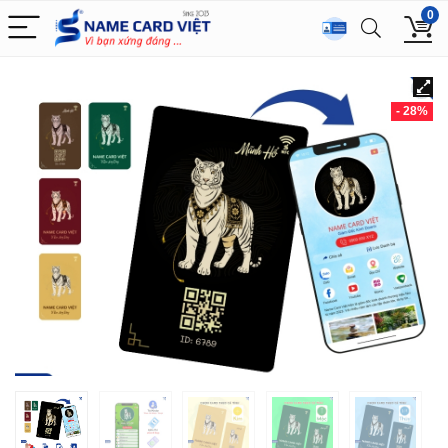
0
- 28%