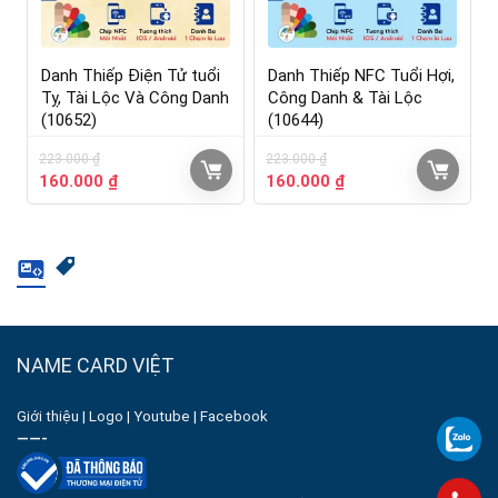
Danh Thiếp Điện Tử tuổi
Danh Thiếp NFC Tuổi Hợi,
Tỵ, Tài Lộc Và Công Danh
Công Danh & Tài Lộc
(10652)
(10644)
223.000
₫
223.000
₫
160.000
₫
160.000
₫
NAME CARD VIỆT
Giới thiệu
|
Logo
|
Youtube
|
Facebook
——-