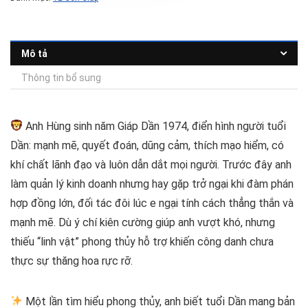
Mô tả
Thông tin bổ sung
Anh Hùng sinh năm Giáp Dần 1974, điển hình người tuổi
Dần: mạnh mẽ, quyết đoán, dũng cảm, thích mạo hiểm, có
khí chất lãnh đạo và luôn dẫn dắt mọi người. Trước đây anh
làm quản lý kinh doanh nhưng hay gặp trở ngại khi đàm phán
hợp đồng lớn, đối tác đôi lúc e ngại tính cách thẳng thắn và
mạnh mẽ. Dù ý chí kiên cường giúp anh vượt khó, nhưng
thiếu “linh vật” phong thủy hỗ trợ khiến công danh chưa
thực sự thăng hoa rực rỡ.
Một lần tìm hiểu phong thủy, anh biết tuổi Dần mang bản