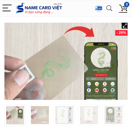
0
- 29%