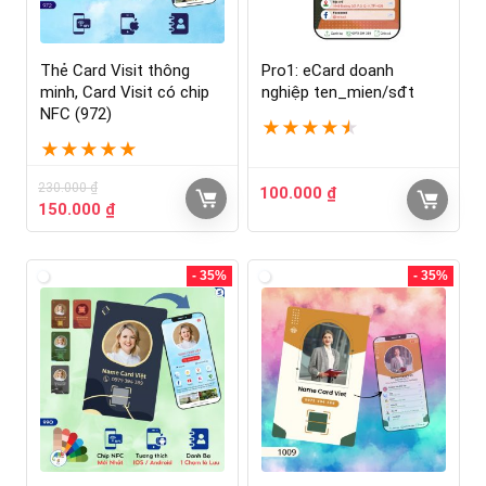
Thẻ Card Visit thông
Pro1: eCard doanh
minh, Card Visit có chip
nghiệp ten_mien/sđt
NFC (972)
★
★
★
★
★
★
★
★
★
★
230.000
₫
100.000
₫
150.000
₫
- 35%
- 35%