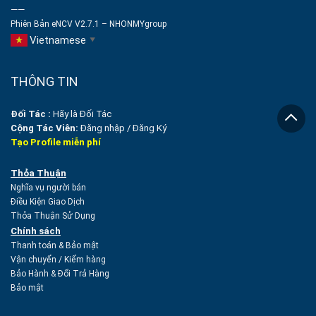
——
Phiên Bản eNCV V2.7.1 – NHONMYgroup
Vietnamese
▼
THÔNG TIN
Đối Tác :
Hãy là Đối Tác
Cộng Tác Viên:
Đăng nhập
/
Đăng Ký
Tạo Profile miễn phí
Thỏa Thuận
Nghĩa vụ người bán
Điều Kiện Giao Dịch
Thỏa Thuận Sử Dụng
Chính sách
Thanh toán & Bảo mật
Vận chuyển
/
Kiểm hàng
Bảo Hành & Đổi Trả Hàng
Bảo mật