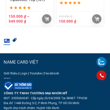
★
★
★
★
★
★
★
★
★
★
150.000
₫
–
230.000
₫
549.000
₫
150.000
₫
NAME CARD VIỆT
Giới thiệu
|
Logo
|
Youtube
|
Facebook
——-
CÔNG TY TNHH THƯƠNG MẠI NHƠN MỸ
MST: 0305684347- Cấp ngày 25/04/2008 Tại SKHĐT TP.HCM
Địa chỉ: 1448 Đường 3/2, P. Minh Phụng, TP. Hồ Chí Minh.
Người chịu trách nhiệm:
Huỳnh Văn Mười