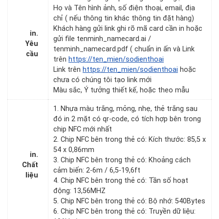
Họ và Tên hình ảnh, số điện thoại, email, địa
chỉ ( nếu thông tin khác thông tin đặt hàng)
Khách hàng gửi link ghi rõ mã card cần in hoặc
in.
gửi file tenminh_namecard.ai /
Yêu
tenminh_namecard.pdf ( chuẩn in ấn và Link
cầu
trên
https://ten_mien/sodienthoai
Link trên
https://ten_mien/sodienthoai
hoặc
chưa có chúng tôi tạo link mới
Màu sắc, Ý tưởng thiết kế, hoặc theo mẫu
1. Nhựa màu trắng, mỏng, nhẹ, thẻ trắng sau
đó in 2 mặt có qr-code, có tích hợp bên trong
chip NFC mới nhất
2. Chip NFC bên trong thẻ có: Kích thước: 85,5 x
54 x 0,86mm
in.
3. Chip NFC bên trong thẻ có: Khoảng cách
Chất
cảm biến: 2-6m / 6,5-19,6ft
liệu
4. Chip NFC bên trong thẻ có: Tần số hoạt
động: 13,56MHZ
5. Chip NFC bên trong thẻ có: Bộ nhớ: 540Bytes
6. Chip NFC bên trong thẻ có: Truyền dữ liệu: