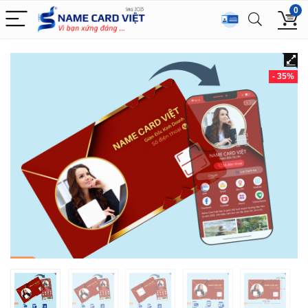
0
- 35%