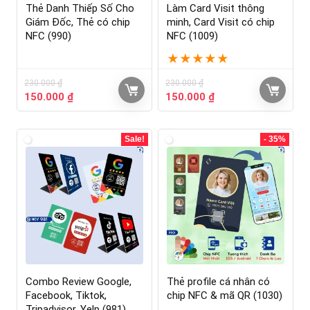
Thẻ Danh Thiếp Số Cho
Làm Card Visit thông
Giám Đốc, Thẻ có chip
minh, Card Visit có chip
NFC (990)
NFC (1009)
★
★
★
★
★
230.000
₫
230.000
₫
150.000
₫
150.000
₫
Sale!
- 35%
Combo Review Google,
Thẻ profile cá nhân có
Facebook, Tiktok,
chip NFC & mã QR (1030)
Tripadvisor, Yelp (981)