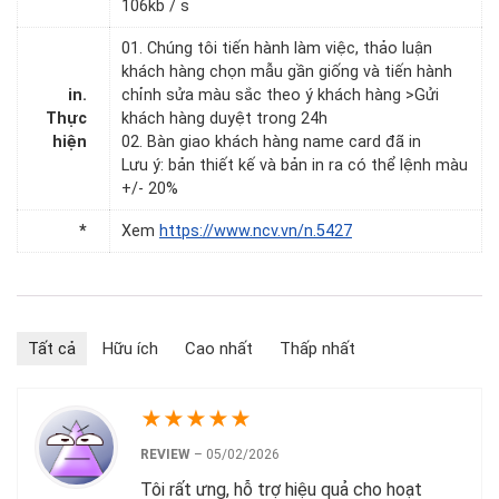
106kb / s
01. Chúng tôi tiến hành làm việc, thảo luận
khách hàng chọn mẫu gần giống và tiến hành
in.
chỉnh sửa màu sắc theo ý khách hàng >Gửi
Thực
khách hàng duyệt trong 24h
hiện
02. Bàn giao khách hàng name card đã in
Lưu ý: bản thiết kế và bản in ra có thể lệnh màu
+/- 20%
*
Xem
https://www.ncv.vn/n.5427
Tất cả
Hữu ích
Cao nhất
Thấp nhất
★
★
★
★
★
REVIEW
–
05/02/2026
Tôi rất ưng, hỗ trợ hiệu quả cho hoạt