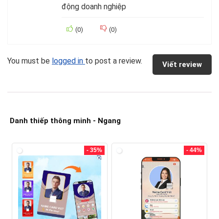
động doanh nghiệp
(
0
)
(
0
)
You must be
logged in
to post a review.
Viết review
Danh thiếp thông minh - Ngang
- 35%
- 44%