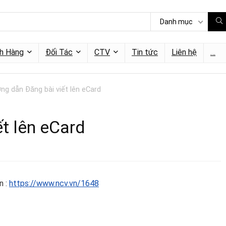
Danh mục
h Hàng
Đối Tác
CTV
Tin tức
Liên hệ
…
ng dẫn Đăng bài viết lên eCard
t lên eCard
n :
https://www.ncv.vn/1648