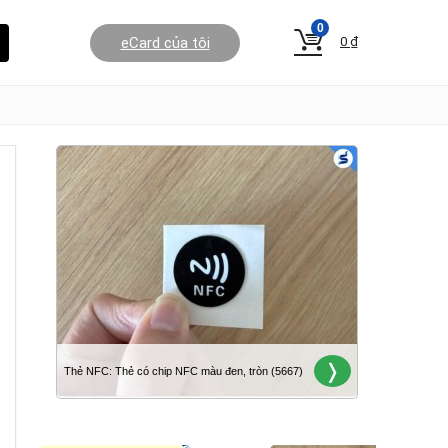
0
eCard của tôi
0
₫