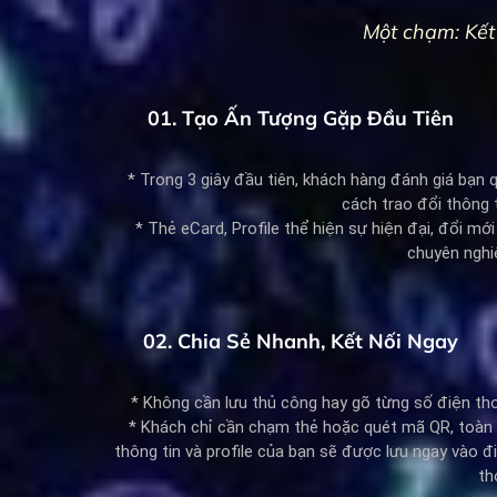
Một chạm: Kết 
01. Tạo Ấn Tượng Gặp Đầu Tiên
* Trong 3 giây đầu tiên, khách hàng đánh giá bạn 
cách trao đổi thông t
* Thẻ eCard, Profile thể hiện sự hiện đại, đổi mới
chuyên nghi
02. Chia Sẻ Nhanh, Kết Nối Ngay
* Không cần lưu thủ công hay gõ từng số điện tho
* Khách chỉ cần chạm thẻ hoặc quét mã QR, toàn
thông tin và profile của bạn sẽ được lưu ngay vào đ
th