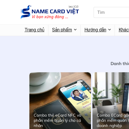
Trang chủ
Sản phẩm
Hướng dẫn
Khác
Danh thi
Combo thẻ eCard NFC và
Combo ECard gắ
phần mềm quản lý cho cá
phần mềm quản l
nhân
doanh nghiệp