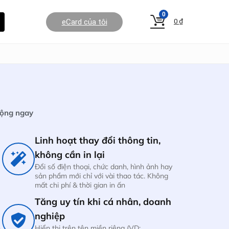
0
eCard của tôi
0
₫
động ngay
Linh hoạt thay đổi thông tin,
không cần in lại
Đổi số điện thoại, chức danh, hình ảnh hay
sản phẩm mới chỉ với vài thao tác. Không
mất chi phí & thời gian in ấn
Tăng uy tín khi cá nhân, doanh
nghiệp
h
Hiển thị trên tên miền riêng (VD: