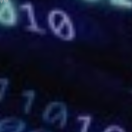
ấy tờ.