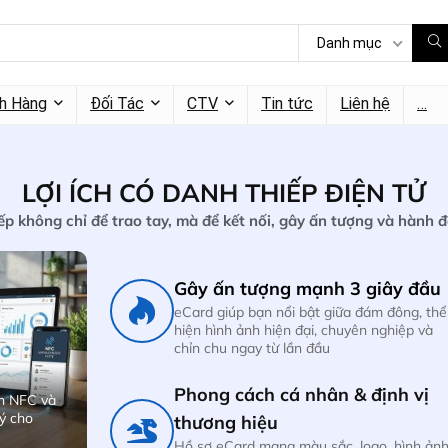
Danh mục
h Hàng
Đối Tác
CTV
Tin tức
Liên hệ
…
LỢI ÍCH CÓ DANH THIẾP ĐIỆN TỬ
ếp không chỉ để trao tay, mà để kết nối, gây ấn tượng và hành 
Gây ấn tượng mạnh 3 giây đầu
eCard giúp bạn nổi bật giữa đám đông, thể
hiện hình ảnh hiện đại, chuyên nghiệp và
chỉn chu ngay từ lần đầu
Phong cách cá nhân & định vị
n NFC và
ý cho
thương hiệu
Hồ sơ eCard mang màu sắc, logo, hình ản