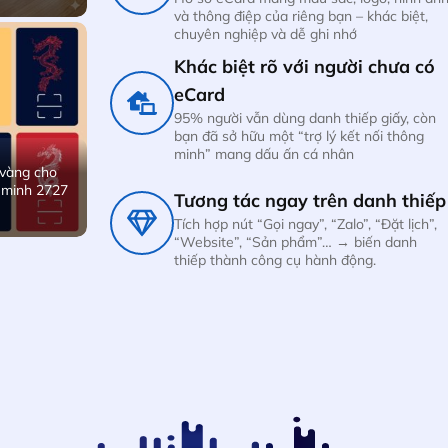
và thông điệp của riêng bạn – khác biệt,
chuyên nghiệp và dễ ghi nhớ
Khác biệt rõ với người chưa có
eCard
95% người vẫn dùng danh thiếp giấy, còn
bạn đã sở hữu một “trợ lý kết nối thông
minh” mang dấu ấn cá nhân
vàng cho
 minh 2727
Tương tác ngay trên danh thiếp
Tích hợp nút “Gọi ngay”, “Zalo”, “Đặt lịch”,
“Website”, “Sản phẩm”… → biến danh
thiếp thành công cụ hành động.