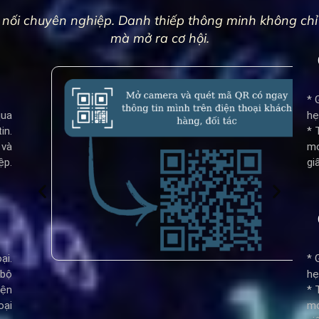
nối chuyên nghiệp. Danh thiếp thông minh không chỉ 
mà mở ra cơ hội.
* 
qua
hẹn
in.
* 
 và
mọ
ệp.
gi
ại.
* 
 bộ
hẹn
iện
* 
oại
mọ