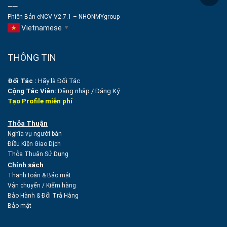
——
Phiên Bản eNCV V2.7.1 – NHONMYgroup
Vietnamese
▼
THÔNG TIN
Đối Tác :
Hãy là Đối Tác
Cộng Tác Viên:
Đăng nhập
/
Đăng Ký
Tạo Profile miễn phí
Thỏa Thuận
Nghĩa vụ người bán
Điều Kiện Giao Dịch
Thỏa Thuận Sử Dụng
Chính sách
Thanh toán & Bảo mật
Vận chuyển
/
Kiểm hàng
Bảo Hành & Đổi Trả Hàng
Bảo mật