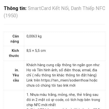
Thông tin:
SmartCard Kết Nối, Danh Thiếp NFC
(1950)
Cân
0,0063 kg
nặng
Kích
8,5 × 5,5 cm
thước
Khách hàng cung cấp thông tin ngắn gọn như:
in.
Họ và Tên hình ảnh, số điện thoại, email, địa
Yêu
chỉ ( nếu thông tin khác thông tin đặt hàng)
cầu
Link trên https://ten_mien/sodienthoai hoặc
chưa có chúng tôi tạo link mới
1. Nhựa màu trắng, mỏng, nhẹ, thẻ trắng sau
đó in 2 mặt có qr-code, có tích hợp bên trong
chip NFC mới nhất