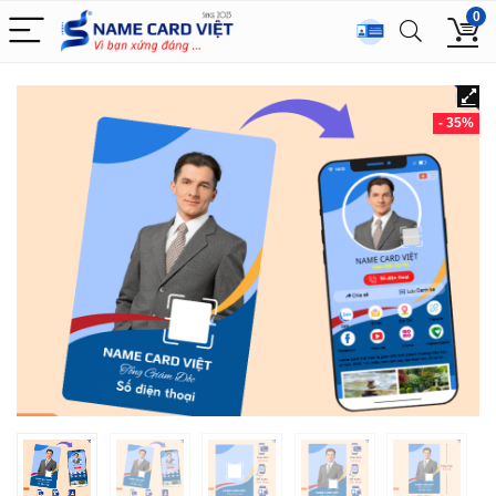
0
- 35%