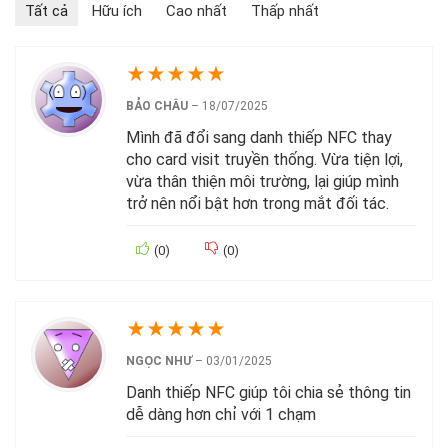
Tất cả
Hữu ích
Cao nhất
Thấp nhất
★
★
★
★
★
BẢO CHÂU
–
18/07/2025
Mình đã đổi sang danh thiếp NFC thay
cho card visit truyền thống. Vừa tiện lợi,
vừa thân thiện môi trường, lại giúp mình
trở nên nổi bật hơn trong mắt đối tác.
(
0
)
(
0
)
★
★
★
★
★
NGỌC NHƯ
–
03/01/2025
Danh thiếp NFC giúp tôi chia sẻ thông tin
dễ dàng hơn chỉ với 1 chạm