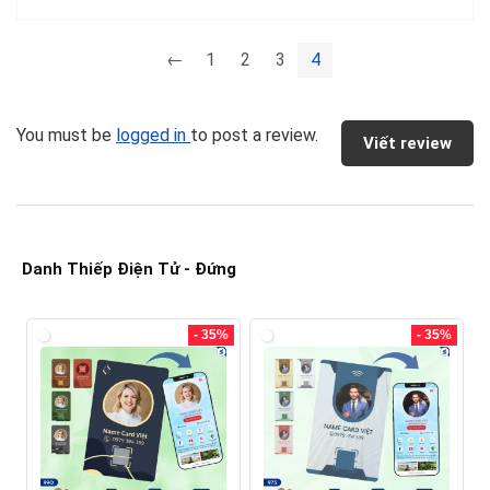
←
1
2
3
4
You must be
logged in
to post a review.
Viết review
Danh Thiếp Điện Tử - Đứng
- 35%
- 35%