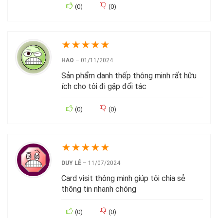
(
0
)
(
0
)
★
★
★
★
★
HAO
–
01/11/2024
Sản phẩm danh thếp thông minh rất hữu
ích cho tôi đi gặp đối tác
(
0
)
(
0
)
★
★
★
★
★
DUY LÊ
–
11/07/2024
Card visit thông minh giúp tôi chia sẻ
thông tin nhanh chóng
(
0
)
(
0
)