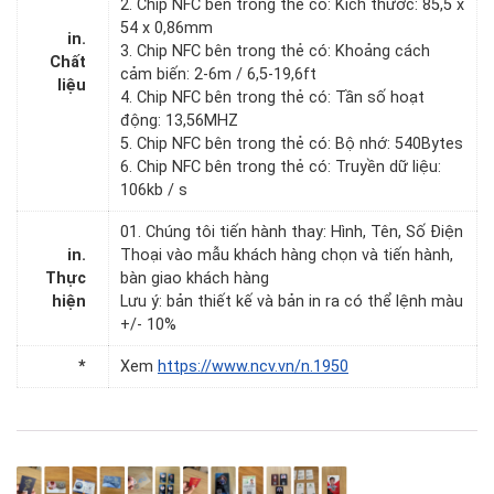
2. Chip NFC bên trong thẻ có: Kích thước: 85,5 x
54 x 0,86mm
in.
3. Chip NFC bên trong thẻ có: Khoảng cách
Chất
cảm biến: 2-6m / 6,5-19,6ft
liệu
4. Chip NFC bên trong thẻ có: Tần số hoạt
động: 13,56MHZ
5. Chip NFC bên trong thẻ có: Bộ nhớ: 540Bytes
6. Chip NFC bên trong thẻ có: Truyền dữ liệu:
106kb / s
01. Chúng tôi tiến hành thay: Hình, Tên, Số Điện
in.
Thoại vào mẫu khách hàng chọn và tiến hành,
Thực
bàn giao khách hàng
hiện
Lưu ý: bản thiết kế và bản in ra có thể lệnh màu
+/- 10%
*
Xem
https://www.ncv.vn/n.1950