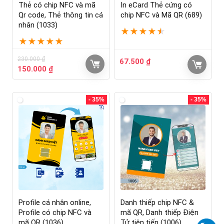
Thẻ có chip NFC và mã
In eCard Thẻ cứng có
Qr code, Thẻ thông tin cá
chip NFC và Mã QR (689)
nhân (1033)
★
★
★
★
★
★
★
★
★
★
230.000
₫
67.500
₫
150.000
₫
- 35%
- 35%
Profile cá nhân online,
Danh thiếp chip NFC &
Profile có chip NFC và
mã QR, Danh thiếp Điện
mã QR (1036)
Tử tiên tiến (1006)