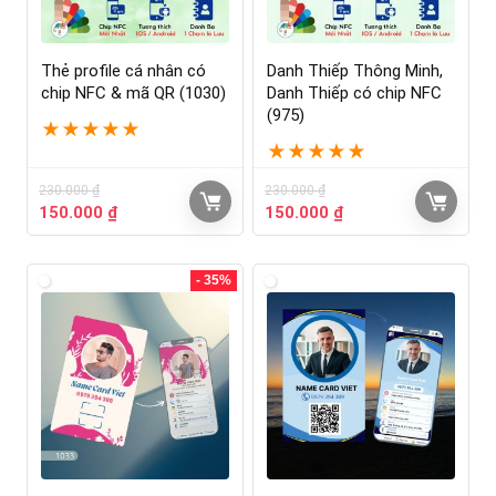
Thẻ profile cá nhân có
Danh Thiếp Thông Minh,
chip NFC & mã QR (1030)
Danh Thiếp có chip NFC
(975)
★
★
★
★
★
★
★
★
★
★
230.000
₫
230.000
₫
150.000
₫
150.000
₫
- 35%