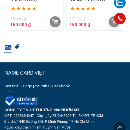
★
★
★
★
★
★
★
★
★
★
230.000
₫
230.000
₫
150.000
₫
150.000
₫
NAME CARD VIỆT
Giới thiệu
|
Logo
|
Youtube
|
Facebook
——-
CÔNG TY TNHH THƯƠNG MẠI NHƠN MỸ
MST: 0305684347- Cấp ngày 25/04/2008 Tại SKHĐT TP.HCM
Địa chỉ: 1448 Đường 3/2, P. Minh Phụng, TP. Hồ Chí Minh.
Người chịu trách nhiệm:
Huỳnh Văn Mười