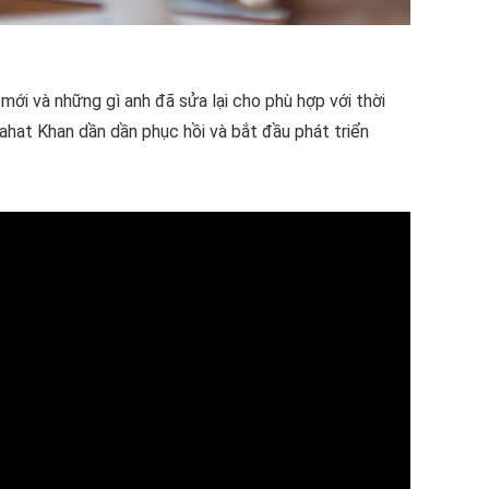
 mới và những gì anh đã sửa lại cho phù hợp với thời
ahat Khan dần dần phục hồi và bắt đầu phát triển