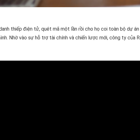
 danh thiếp điện tử, quét mã một lần rồi cho họ coi toàn bộ dự án
nh. Nhờ vào sự hỗ trợ tài chính và chiến lược mới, công ty của R