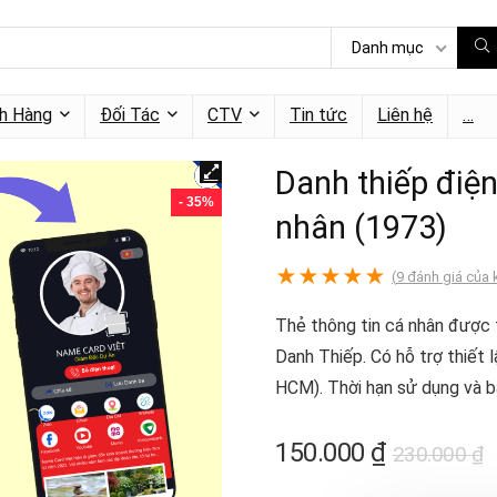
Danh mục
h Hàng
Đối Tác
CTV
Tin tức
Liên hệ
…
Danh thiếp điện
- 35%
nhân (1973)
★
★
★
★
★
(
9
đánh giá của 
Thẻ thông tin cá nhân được 
Danh Thiếp. Có hỗ trợ thiết 
HCM). Thời hạn sử dụng và b
150.000
₫
230.000
₫