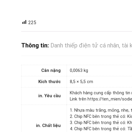
225
Thông tin:
Danh thiếp điện tử cá nhân, tài
Cân nặng
0,0063 kg
Kích thước
8,5 × 5,5 cm
Khách hàng cung cấp thông tin n
in. Yêu cầu
Link trên https://ten_mien/sodi
1. Nhựa màu trắng, mỏng, nhẹ, t
2. Chip NFC bên trong thẻ có: K
3. Chip NFC bên trong thẻ có: K
in. Chất liệu
4. Chip NFC bên trong thẻ có: 