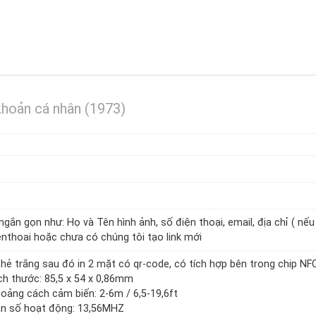
 khoản cá nhân (1973)
gắn gọn như: Họ và Tên hình ảnh, số điện thoại, email, địa chỉ ( nếu
enthoai hoặc chưa có chúng tôi tạo link mới
hẻ trắng sau đó in 2 mặt có qr-code, có tích hợp bên trong chip NF
ích thước: 85,5 x 54 x 0,86mm
hoảng cách cảm biến: 2-6m / 6,5-19,6ft
Tần số hoạt động: 13,56MHZ