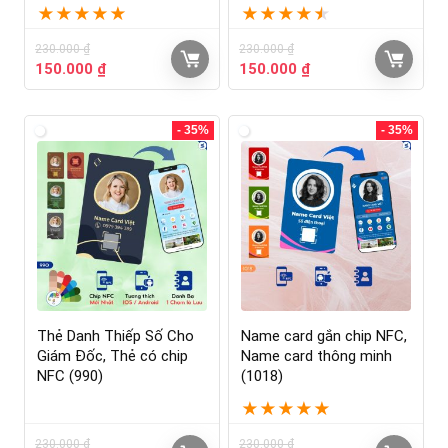
★
★
★
★
★
★
★
★
★
★
230.000
₫
230.000
₫
150.000
₫
150.000
₫
- 35%
- 35%
Thẻ Danh Thiếp Số Cho
Name card gắn chip NFC,
Giám Đốc, Thẻ có chip
Name card thông minh
NFC (990)
(1018)
★
★
★
★
★
230.000
₫
230.000
₫