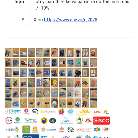
hiện
Lưu ý: bản thiết kế và bản in ra có thể lệnh màu
+/- 10%
*
Xem
https://www.ncv.vn/n.2028