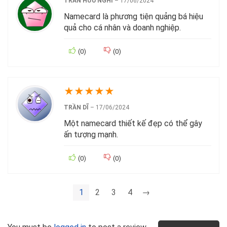
TRẦN HỮU NGHI
–
17/06/2024
Namecard là phương tiện quảng bá hiệu
quả cho cá nhân và doanh nghiệp.
(
0
)
(
0
)
★
★
★
★
★
TRẦN DĨ
–
17/06/2024
Một namecard thiết kế đẹp có thể gây
ấn tượng mạnh.
(
0
)
(
0
)
1
2
3
4
→