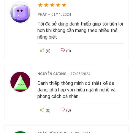
★
★
★
★
★
PHÁT
–
01/11/2024
Tôi đã sử dụng danh thiếp giúp tôi tiện lợi
hơn khi không cần mang theo nhiều thẻ
riêng biệt
(
0
)
(
0
)
NGUYỄN CƯỜNG
–
17/06/2024
Danh thiếp thông minh có thiết kế đa
dạng, phù hợp với nhiều ngành nghề và
phong cách cá nhân.
(
0
)
(
0
)