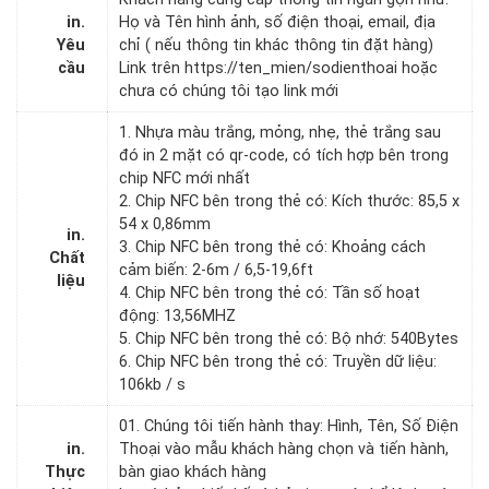
in.
Họ và Tên hình ảnh, số điện thoại, email, địa
Yêu
chỉ ( nếu thông tin khác thông tin đặt hàng)
cầu
Link trên https://ten_mien/sodienthoai hoặc
chưa có chúng tôi tạo link mới
1. Nhựa màu trắng, mỏng, nhẹ, thẻ trắng sau
đó in 2 mặt có qr-code, có tích hợp bên trong
chip NFC mới nhất
2. Chip NFC bên trong thẻ có: Kích thước: 85,5 x
54 x 0,86mm
in.
3. Chip NFC bên trong thẻ có: Khoảng cách
Chất
cảm biến: 2-6m / 6,5-19,6ft
liệu
4. Chip NFC bên trong thẻ có: Tần số hoạt
động: 13,56MHZ
5. Chip NFC bên trong thẻ có: Bộ nhớ: 540Bytes
6. Chip NFC bên trong thẻ có: Truyền dữ liệu:
106kb / s
01. Chúng tôi tiến hành thay: Hình, Tên, Số Điện
in.
Thoại vào mẫu khách hàng chọn và tiến hành,
Thực
bàn giao khách hàng