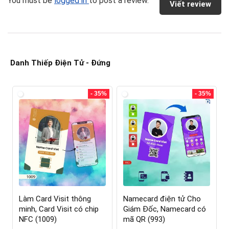
You must be
logged in
to post a review.
Viết review
Danh Thiếp Điện Tử - Đứng
- 35%
- 35%
Làm Card Visit thông
Namecard điện tử Cho
minh, Card Visit có chip
Giám Đốc, Namecard có
NFC (1009)
mã QR (993)