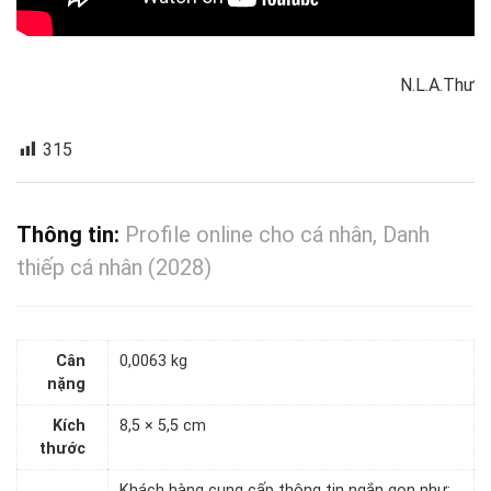
N.L.A.Thư
315
Thông tin:
Profile online cho cá nhân, Danh
thiếp cá nhân (2028)
Cân
0,0063 kg
nặng
Kích
8,5 × 5,5 cm
thước
Khách hàng cung cấp thông tin ngắn gọn như: