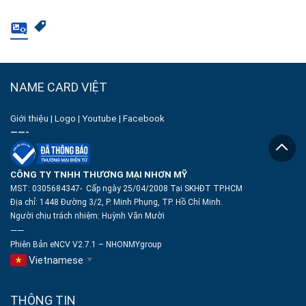
NAME CARD VIỆT
Giới thiệu
|
Logo
|
Youtube
|
Facebook
——-
CÔNG TY TNHH THƯƠNG MẠI NHƠN MỸ
MST: 0305684347- Cấp ngày 25/04/2008 Tại SKHĐT TP.HCM
Địa chỉ: 1448 Đường 3/2, P. Minh Phụng, TP. Hồ Chí Minh.
Người chịu trách nhiệm:
Huỳnh Văn Mười
——
Phiên Bản eNCV V2.7.1 – NHONMYgroup
Vietnamese
▼
THÔNG TIN