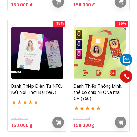
150.000
₫
150.000
₫
- 35%
- 35%
Danh Thiếp Điện Tử NFC,
Danh Thiếp Thông Minh,
Kết Nối Thời Đại (987)
thẻ có chip NFC và mã
QR (966)
★
★
★
★
★
★
★
★
★
★
230.000
₫
230.000
₫
150.000
₫
150.000
₫