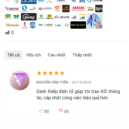
0
Tất cả
Hữu ích
Cao nhất
Thấp nhất
★
★
★
★
★
NGUYỄN VĂN TIẾN
–
26/12/2024
Danh thiếp điện tử giúp tôi trao đổi thông
tin, cập nhật công việc hiệu quả hơn.
(
0
)
(
0
)