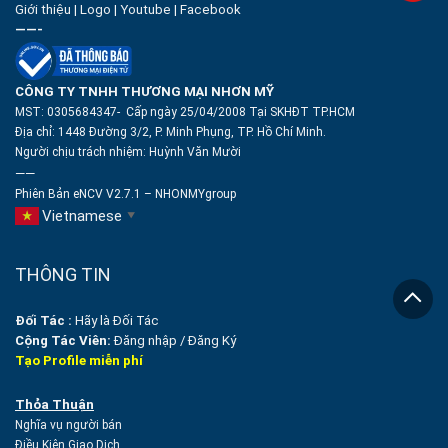
Giới thiệu
|
Logo
|
Youtube
|
Facebook
——-
CÔNG TY TNHH THƯƠNG MẠI NHƠN MỸ
MST: 0305684347- Cấp ngày 25/04/2008 Tại SKHĐT TP.HCM
Địa chỉ: 1448 Đường 3/2, P. Minh Phụng, TP. Hồ Chí Minh.
Người chịu trách nhiệm:
Huỳnh Văn Mười
——
Phiên Bản eNCV V2.7.1 – NHONMYgroup
Vietnamese
▼
THÔNG TIN
Đối Tác :
Hãy là Đối Tác
Cộng Tác Viên:
Đăng nhập
/
Đăng Ký
Tạo Profile miễn phí
Thỏa Thuận
Nghĩa vụ người bán
Điều Kiện Giao Dịch