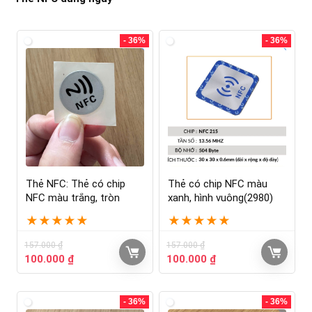
- 36%
- 36%
Thẻ NFC: Thẻ có chip
Thẻ có chip NFC màu
NFC màu trắng, tròn
xanh, hình vuông(2980)
★
★
★
★
★
★
★
★
★
★
157.000
₫
157.000
₫
100.000
₫
100.000
₫
- 36%
- 36%