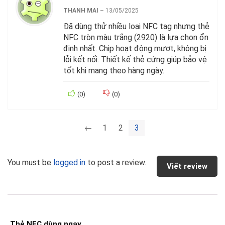
THANH MAI
–
13/05/2025
Đã dùng thử nhiều loại NFC tag nhưng thẻ
NFC tròn màu trắng (2920) là lựa chọn ổn
định nhất. Chip hoạt động mượt, không bị
lỗi kết nối. Thiết kế thẻ cứng giúp bảo vệ
tốt khi mang theo hàng ngày.
(
0
)
(
0
)
←
1
2
3
You must be
logged in
to post a review.
Viết review
Thẻ NFC dùng ngay