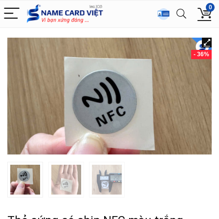
0
- 36%