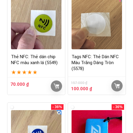
Thẻ NFC: Thẻ dán chip
Tags NFC: Thẻ Dán NFC
NFC màu xanh lá (5549)
Màu Trắng Dáng Tròn
(5578)
★
★
★
★
★
157.000
₫
70.000
₫
100.000
₫
- 36%
- 36%