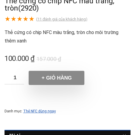
Thẻ cứng có chip NFC màu trắng,
tròn(2920)
★
★
★
★
★
(
11
đánh giá của khách hàng)
Thẻ cứng có chip NFC màu trắng, tròn cho môi trường
thêm xanh
100.000
₫
157.000
₫
+ GIỎ HÀNG
Danh mục:
Thẻ NFC dùng ngay