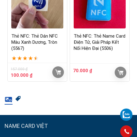
Thẻ NFC: Thẻ Dán NFC
Thẻ NFC: Thẻ Name Card
Màu Xanh Dương, Tròn
Điện Tử, Giải Pháp Kết
(5567)
Nối Hiện Đại (5506)
★
★
★
★
★
157.000
₫
70.000
₫
100.000
₫
NAME CARD VIỆT