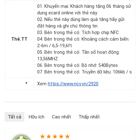
01. Khuyến mại: Khách hàng tặng 06 tháng sử
dụng ecard online với thẻ này
02. Nếu thẻ này dùng làm quà tặng hãy gửi
đặt hàng và ghi chú thông tin
03. Bên trong thẻ có: Tích hợp chip NFC
Thẻ.TT
04. Bên trong thẻ có: Khoảng cách cảm biến:
2-6m / 6,5-19,6ft
05. Bên trong thẻ có: Tần số hoạt động:
13,56MHZ
06. Bên trong thẻ có: Bộ nhớ: 540Bytes
07. Bên trong thẻ có: Truyền dữ liệu: 106kb / s
*
Xem
https://www.ncv.vn/2920
Tất cả
Hữu ích
Cao nhất
Thấp nhất
★
★
★
★
★