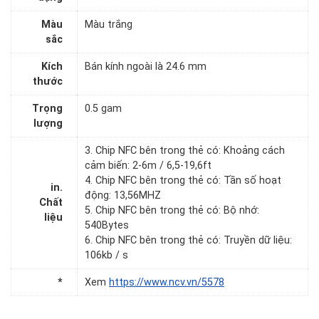
Màu
Màu trắng
sắc
Kích
Bán kính ngoài là 24.6 mm
thước
Trọng
0.5 gam
lượng
3. Chip NFC bên trong thẻ có: Khoảng cách
cảm biến: 2-6m / 6,5-19,6ft
4. Chip NFC bên trong thẻ có: Tần số hoạt
in.
động: 13,56MHZ
Chất
5. Chip NFC bên trong thẻ có: Bộ nhớ:
liệu
540Bytes
6. Chip NFC bên trong thẻ có: Truyền dữ liệu:
106kb / s
*
Xem
https://www.ncv.vn/5578