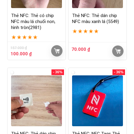
Thẻ NFC: Thẻ có chip
Thẻ NFC: Thẻ dán chip
NFC màu lá chuối non,
NFC màu xanh lá (5549)
hình tròn(2981)
★
★
★
★
★
★
★
★
★
★
157.000
₫
70.000
₫
100.000
₫
- 36%
- 36%
Thẻ NFC: Thẻ dán chip
Thẻ NFC: NFC Tags Thẻ