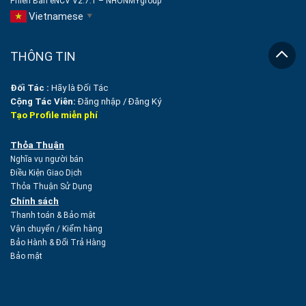
Phiên Bản eNCV V2.7.1 – NHONMYgroup
Vietnamese
▼
THÔNG TIN
Đối Tác :
Hãy là Đối Tác
Cộng Tác Viên:
Đăng nhập
/
Đăng Ký
Tạo Profile miễn phí
Thỏa Thuận
Nghĩa vụ người bán
Điều Kiện Giao Dịch
Thỏa Thuận Sử Dụng
Chính sách
Thanh toán & Bảo mật
Vận chuyển
/
Kiểm hàng
Bảo Hành & Đổi Trả Hàng
Bảo mật