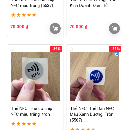
NFC màu trắng (5537)
Kinh Doanh Điện Tử
★
★
★
★
★
70.000
₫
70.000
₫
- 36%
- 36%
Thẻ NFC: Thẻ có chip
Thẻ NFC: Thẻ Dán NFC
NFC màu trắng, tròn
Màu Xanh Dương, Tròn
(5567)
★
★
★
★
★
★
★
★
★
★