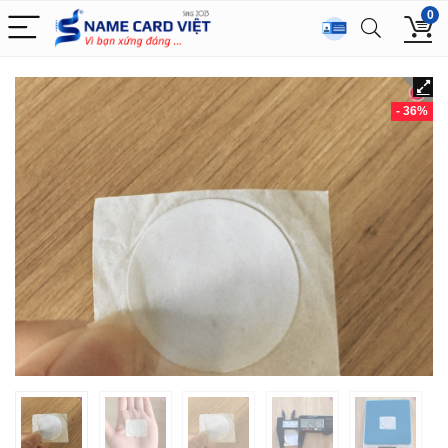
0
- 36%