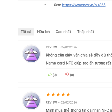
*
Xem
https://www.ncv.vn/n.4865
Tất cả
Hữu ích
Cao nhất
Thấp nhất
REVIEW
–
05/02/2026
Không cần giấy, vẫn chia sẻ đầy đủ thôn
Name card NFC giúp tạo ấn tượng rất
(
0
)
(
0
)
★
★
★
★
★
REVIEW
–
02/02/2026
Mình mua thẻ thông tin cá nhân NFC nà