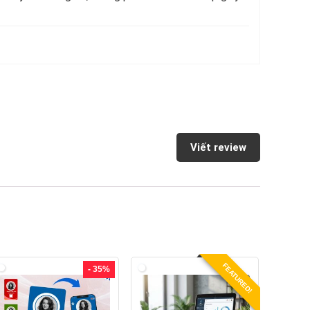
Viết review
FEATURED!
- 35%