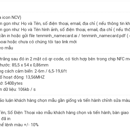
a icon NCV)
gọn như: Họ và Tên, số điện thoại, email, địa chỉ ( nếu thông tin k
gọn như: Họ và Tên hình ảnh, số điện thoại, email, địa chỉ ( nếu th
 cần in hoặc gửi file tenminh_namecard.ai / tenminh_namecard.pdf ( 
hoai hoặc chưa có chúng tôi tạo link mới
heo mẫu
trắng sau đó in 2 mặt có qr-code, có tích hợp bên trong chip NFC m
 thước: 85,5 x 54 x 0,86mm
ng cách cảm biến: 2-6m / 6,5-19,6ft
 số hoạt động: 13,56MHZ
hớ: 540Bytes
n dữ liệu: 106kb / s
 thảo luận khách hàng chọn mẫu gần giống và tiến hành chỉnh sửa mà
, Tên, Số Điện Thoại vào mẫu khách hàng chọn và tiến hành, bàn gia
 đã in
 thể lệnh màu +/- 10%