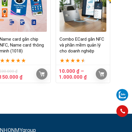
Name card gắn chip
Combo ECard gắn NFC
NFC, Name card thông
và phần mềm quản lý
minh (1018)
cho doanh nghiệp
★
★
★
★
★
★
★
★
★
★
10.000
₫
–
230.000
₫
150.000
₫
1.000.000
₫
NHONMYgroup