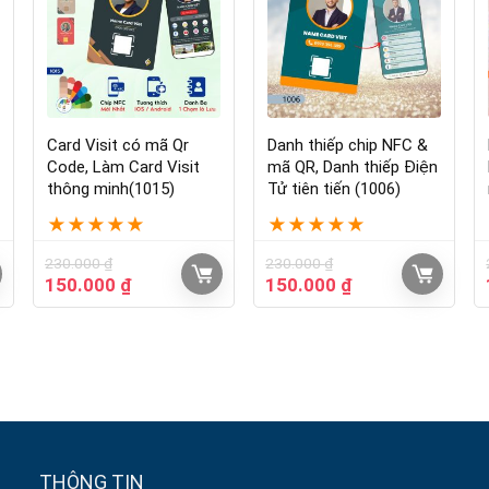
Card Visit có mã Qr
Danh thiếp chip NFC &
Code, Làm Card Visit
mã QR, Danh thiếp Điện
thông minh(1015)
Tử tiên tiến (1006)
★
★
★
★
★
★
★
★
★
★
230.000
₫
230.000
₫
150.000
₫
150.000
₫
THÔNG TIN