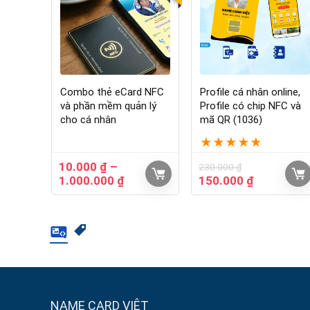
Combo thẻ eCard NFC
Profile cá nhân online,
và phần mềm quản lý
Profile có chip NFC và
cho cá nhân
mã QR (1036)
★
★
★
★
★
10.000
₫
–
230.000
₫
1.000.000
₫
150.000
₫
NAME CARD VIỆT