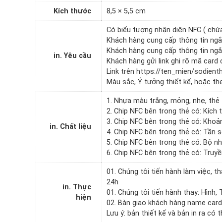
Kích thước
8,5 × 5,5 cm
Có biểu tượng nhận diện NFC ( chứ
Khách hàng cung cấp thông tin ngắn 
Khách hàng cung cấp thông tin ngắn 
in. Yêu cầu
Khách hàng gửi link ghi rõ mã card
Link trên https://ten_mien/sodient
Màu sắc, Ý tưởng thiết kế, hoặc t
1. Nhựa màu trắng, mỏng, nhẹ, thẻ 
2. Chip NFC bên trong thẻ có: Kích
3. Chip NFC bên trong thẻ có: Khoả
in. Chất liệu
4. Chip NFC bên trong thẻ có: Tần
5. Chip NFC bên trong thẻ có: Bộ n
6. Chip NFC bên trong thẻ có: Truyề
01. Chúng tôi tiến hành làm việc,
24h
in. Thực
01. Chúng tôi tiến hành thay: Hình
hiện
02. Bàn giao khách hàng name card
Lưu ý: bản thiết kế và bản in ra có