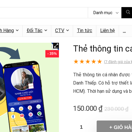
Danh mục
h Hàng
Đối Tác
CTV
Tin tức
Liên hệ
…
Thẻ thông tin c
- 35%
★
★
★
★
★
(
7
đánh giá của 
Thẻ thông tin cá nhân được 
Danh Thiếp. Có hỗ trợ thiết 
HCM). Thời hạn sử dụng và b
150.000
₫
230.000
₫
+ GIỎ H