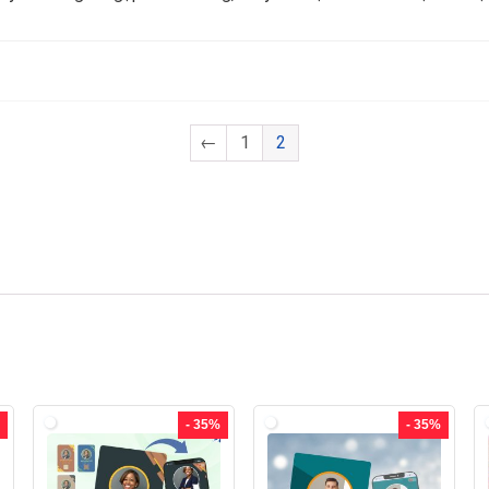
←
1
2
- 35%
- 35%