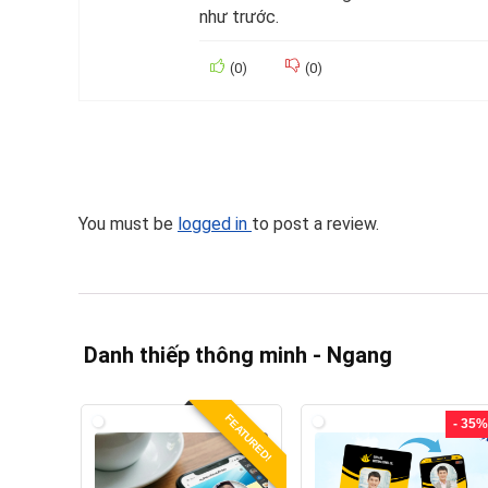
như trước.
(
0
)
(
0
)
You must be
logged in
to post a review.
Danh thiếp thông minh - Ngang
FEATURED!
- 35%