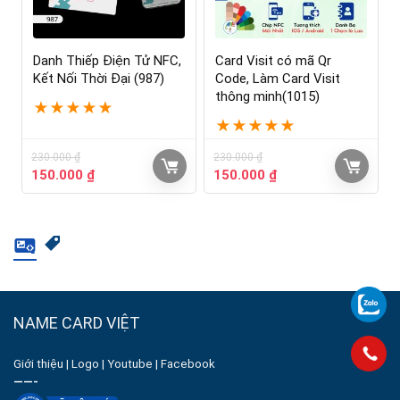
Danh Thiếp Điện Tử NFC,
Card Visit có mã Qr
Kết Nối Thời Đại (987)
Code, Làm Card Visit
thông minh(1015)
★
★
★
★
★
★
★
★
★
★
230.000
₫
230.000
₫
150.000
₫
150.000
₫
NAME CARD VIỆT
Giới thiệu
|
Logo
|
Youtube
|
Facebook
——-