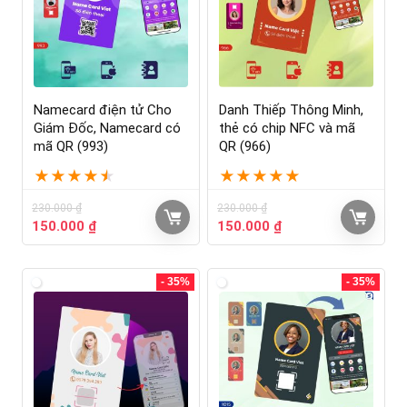
Namecard điện tử Cho
Danh Thiếp Thông Minh,
Giám Đốc, Namecard có
thẻ có chip NFC và mã
mã QR (993)
QR (966)
★
★
★
★
★
★
★
★
★
★
230.000
₫
230.000
₫
150.000
₫
150.000
₫
- 35%
- 35%