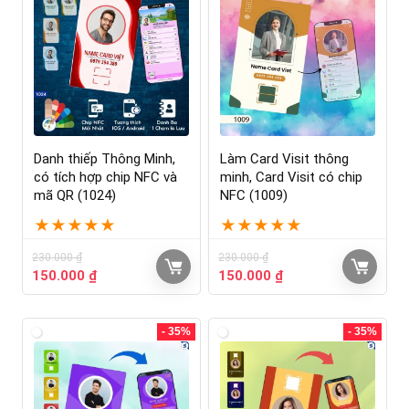
Danh thiếp Thông Minh,
Làm Card Visit thông
có tích hợp chip NFC và
minh, Card Visit có chip
mã QR (1024)
NFC (1009)
★
★
★
★
★
★
★
★
★
★
230.000
₫
230.000
₫
150.000
₫
150.000
₫
- 35%
- 35%