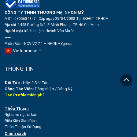
CÔNG TY TNHH THƯƠNG MẠI NHƠN MỸ
MST: 0305684347- Cấp ngày 25/04/2008 Tại SKHĐT TP.HCM
Địa chỉ: 1448 Đường 3/2, P. Minh Phụng, TP. Hồ Chí Minh.
Người chịu trách nhiệm:
Huỳnh Văn Mười
——
Phiên Bản eNCV V2.7.1 – NHONMYgroup
Vietnamese
▼
THÔNG TIN
Đối Tác :
Hãy là Đối Tác
Cộng Tác Viên:
Đăng nhập
/
Đăng Ký
Tạo Profile miễn phí
Thỏa Thuận
Nghĩa vụ người bán
Điều Kiện Giao Dịch
Thỏa Thuận Sử Dụng
Chính sách