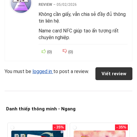
REVIEW
–
05/02/2026
Không cần giấy, vẫn chia sẻ đầy đủ thông
tin liên hệ.
Name card NFC giúp tạo ấn tượng rất
chuyên nghiệp.
(
0
)
(
0
)
You must be
logged in
to post a review.
Viết review
Danh thiếp thông minh - Ngang
- 35%
- 35%