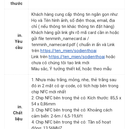
thước
Khách hàng cung cấp thông tin ngắn gọn như:
Họ và Tên hình ảnh, số điện thoại, email, địa
chỉ ( nếu thông tin khác thông tin đặt hàng)
Khách hàng gửi link ghi rõ mã card cần in hoặc
in.
gửi file tenminh_namecard.ai /
Yêu
tenminh_namecard.pdf ( chuẩn in ấn và Link
cầu
trên
https://ten_mien/sodienthoai
Link trên
https://ten_mien/sodienthoai
hoặc
chưa có chúng tôi tạo link mới
Màu sắc, Ý tưởng thiết kế, hoặc theo mẫu
1. Nhựa màu trắng, mỏng, nhẹ, thẻ trắng sau
đó in 2 mặt có qr-code, có tích hợp bên trong
chip NFC mới nhất
2. Chip NFC bên trong thẻ có: Kích thước: 85,5 x
54 x 0,86mm
in.
3. Chip NFC bên trong thẻ có: Khoảng cách
Chất
cảm biến: 2-6m / 6,5-19,6ft
liệu
4. Chip NFC bên trong thẻ có: Tần số hoạt
động: 13,56MHZ