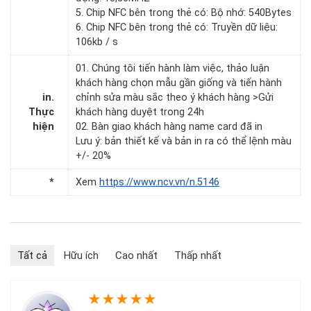
5. Chip NFC bên trong thẻ có: Bộ nhớ: 540Bytes
6. Chip NFC bên trong thẻ có: Truyền dữ liệu:
106kb / s
01. Chúng tôi tiến hành làm việc, thảo luận
khách hàng chọn mẫu gần giống và tiến hành
in.
chỉnh sửa màu sắc theo ý khách hàng >Gửi
Thực
khách hàng duyệt trong 24h
hiện
02. Bàn giao khách hàng name card đã in
Lưu ý: bản thiết kế và bản in ra có thể lệnh màu
+/- 20%
*
Xem
https://www.ncv.vn/n.5146
Tất cả
Hữu ích
Cao nhất
Thấp nhất
★
★
★
★
★