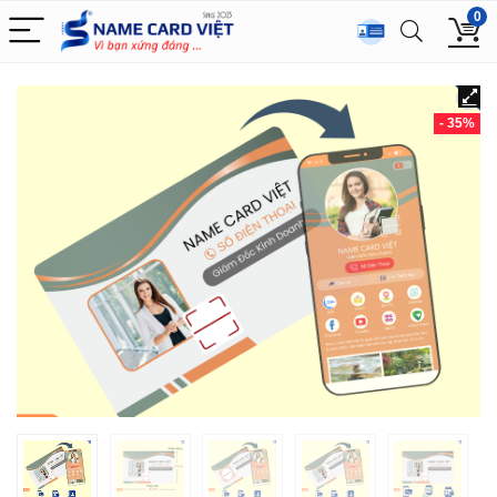
0
- 35%