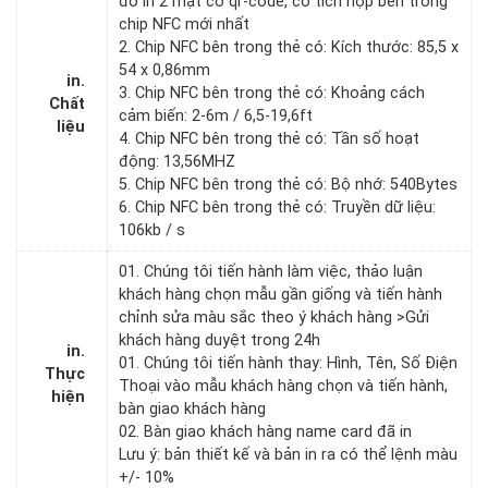
đó in 2 mặt có qr-code, có tích hợp bên trong
chip NFC mới nhất
2. Chip NFC bên trong thẻ có: Kích thước: 85,5 x
54 x 0,86mm
in.
3. Chip NFC bên trong thẻ có: Khoảng cách
Chất
cảm biến: 2-6m / 6,5-19,6ft
liệu
4. Chip NFC bên trong thẻ có: Tần số hoạt
động: 13,56MHZ
5. Chip NFC bên trong thẻ có: Bộ nhớ: 540Bytes
6. Chip NFC bên trong thẻ có: Truyền dữ liệu:
106kb / s
01. Chúng tôi tiến hành làm việc, thảo luận
khách hàng chọn mẫu gần giống và tiến hành
chỉnh sửa màu sắc theo ý khách hàng >Gửi
khách hàng duyệt trong 24h
in.
01. Chúng tôi tiến hành thay: Hình, Tên, Số Điện
Thực
Thoại vào mẫu khách hàng chọn và tiến hành,
hiện
bàn giao khách hàng
02. Bàn giao khách hàng name card đã in
Lưu ý: bản thiết kế và bản in ra có thể lệnh màu
+/- 10%