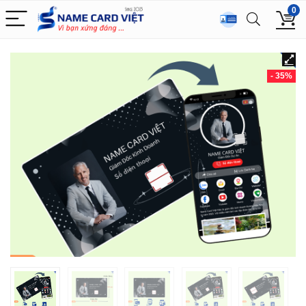
0
- 35%