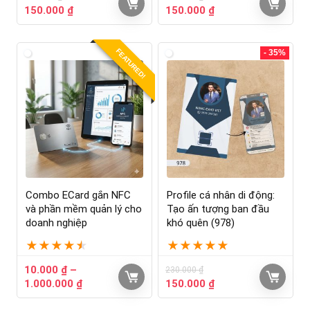
150.000
₫
150.000
₫
FEATURED!
- 35%
Combo ECard gắn NFC
Profile cá nhân di động:
và phần mềm quản lý cho
Tạo ấn tượng ban đầu
doanh nghiệp
khó quên (978)
★
★
★
★
★
★
★
★
★
★
10.000
₫
–
230.000
₫
1.000.000
₫
150.000
₫