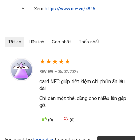
*
Xem
https://www.ncv.vn/4896
Tất cả
Hữu ích
Cao nhất
Thấp nhất
★
★
★
★
★
REVIEW
–
05/02/2026
card NFC giúp tiết kiệm chi phí in ấn lâu
dài.
Chỉ cần một thẻ, dùng cho nhiều lần gặp
gỡ.
(
0
)
(
0
)
You must be
logged in
to post a review.