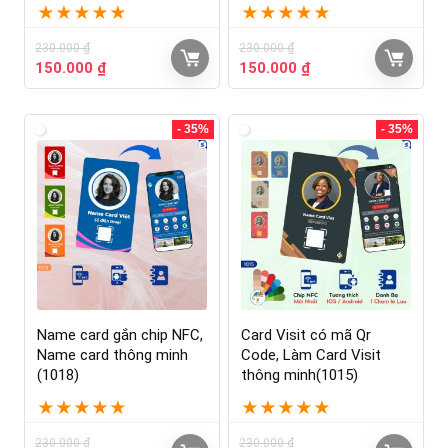
★
★
★
★
★
★
★
★
★
★
230.000
₫
230.000
₫
150.000
₫
150.000
₫
- 35%
- 35%
Name card gắn chip NFC,
Card Visit có mã Qr
Name card thông minh
Code, Làm Card Visit
(1018)
thông minh(1015)
★
★
★
★
★
★
★
★
★
★
230.000
₫
230.000
₫