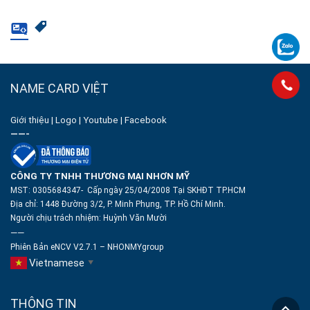
NAME CARD VIỆT
Giới thiệu
|
Logo
|
Youtube
|
Facebook
——-
CÔNG TY TNHH THƯƠNG MẠI NHƠN MỸ
MST: 0305684347- Cấp ngày 25/04/2008 Tại SKHĐT TP.HCM
Địa chỉ: 1448 Đường 3/2, P. Minh Phụng, TP. Hồ Chí Minh.
Người chịu trách nhiệm:
Huỳnh Văn Mười
——
Phiên Bản eNCV V2.7.1 – NHONMYgroup
Vietnamese
▼
THÔNG TIN