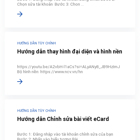
Chọn sửa tài khoản Bước 3: Chon ...
HƯỚNG DẪN TÙY CHỈNH
Hướng dẫn thay hình đại diện và hình nền
https://youtu.be/A2vbH-l1aCs?si=ALyANy8_JB9HzImJ
Bộ hình nền: https://www.ncv.vn/hn
HƯỚNG DẪN TÙY CHỈNH
Hướng dẫn Chỉnh sửa bài viết eCard
Bước 1: Đăng nhập vào tài khoản chỉnh sửa của bạn
Bước 2: Nhấn vào biểu tượng Bài ...