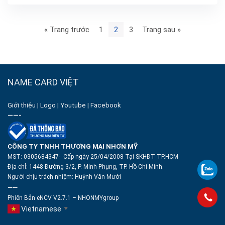
« Trang trước
1
2
3
Trang sau »
NAME CARD VIỆT
Giới thiệu
|
Logo
|
Youtube
|
Facebook
——-
CÔNG TY TNHH THƯƠNG MẠI NHƠN MỸ
MST: 0305684347- Cấp ngày 25/04/2008 Tại SKHĐT TP.HCM
Địa chỉ: 1448 Đường 3/2, P. Minh Phụng, TP. Hồ Chí Minh.
Người chịu trách nhiệm:
Huỳnh Văn Mười
——
Phiên Bản eNCV V2.7.1 – NHONMYgroup
Vietnamese
▼